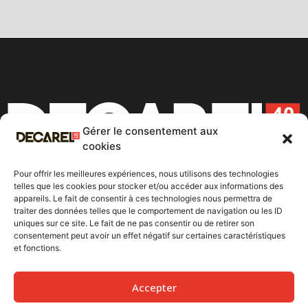
Gérer le consentement aux
cookies
Pour offrir les meilleures expériences, nous utilisons des technologies
Chef de file de l’industrie de la construction de
telles que les cookies pour stocker et/ou accéder aux informations des
appareils. Le fait de consentir à ces technologies nous permettra de
bâtiments au Québec.
traiter des données telles que le comportement de navigation ou les ID
uniques sur ce site. Le fait de ne pas consentir ou de retirer son
40 ans d’expérience, de rigueur et de
consentement peut avoir un effet négatif sur certaines caractéristiques
professionnalisme au service de la réalisation de vos
et fonctions.
projets les plus ambitieux.
Accepter